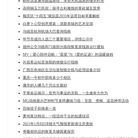
鹤壁淇县康乐园温泉馆：享受天然温泉的惬意时光
高明铜玉兰民宿：探寻古朴雅致的青砖黛瓦世界
顺庆区“十四五”规划及2035年远景目标草案解析
白萝卜心型创意摆盘：清新美味的艺术呈现
乌镇至杭州机场大巴查询指南
毕节市成功入选三个重要项目，详情公示中
德州公交39路和71路部分路段恢复原线路运行通知
MV｜爱心陪伴启航：“星星”与《爱的足迹》的温暖旅程
许昌客运站至洛阳的便捷出行指南
广西百色地区生活垃圾智能分拣与处理设备介绍
重庆一中初中部有多少个校区
属羊的人哪几个月出生最好
手掌命运揭示：贫穷与事业的关联，一生难有大作为
MG动画展示芒种时节多样趣味习俗：安苗、煮梅、送花神等活动
百味饺子价格表一览
萧何夜访韩信：一段流传千古的知遇佳话
2021年1月8日详细天气预报更新请注意查收
脊髓损伤后的恢复关键因素探究