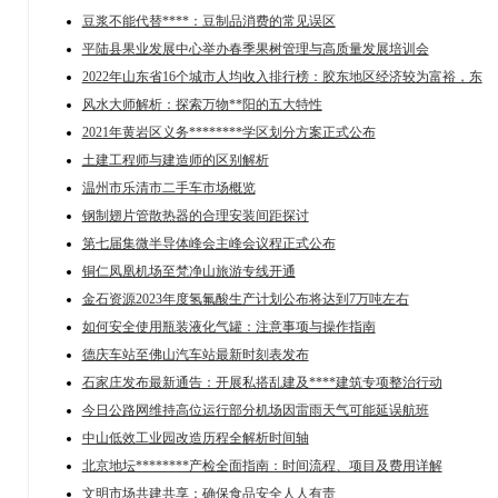
豆浆不能代替****：豆制品消费的常见误区
平陆县果业发展中心举办春季果树管理与高质量发展培训会
2022年山东省16个城市人均收入排行榜：胶东地区经济较为富裕，东
风水大师解析：探索万物**阳的五大特性
2021年黄岩区义务********学区划分方案正式公布
土建工程师与建造师的区别解析
温州市乐清市二手车市场概览
钢制翅片管散热器的合理安装间距探讨
第七届集微半导体峰会主峰会议程正式公布
铜仁凤凰机场至梵净山旅游专线开通
金石资源2023年度氢氟酸生产计划公布将达到7万吨左右
如何安全使用瓶装液化气罐：注意事项与操作指南
德庆车站至佛山汽车站最新时刻表发布
石家庄发布最新通告：开展私搭乱建及****建筑专项整治行动
今日公路网维持高位运行部分机场因雷雨天气可能延误航班
中山低效工业园改造历程全解析时间轴
北京地坛********产检全面指南：时间流程、项目及费用详解
文明市场共建共享：确保食品安全人人有责