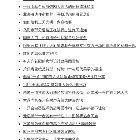
平顶山站至蕴海锦园大酒店的便捷路线指南
北海海边住宿推荐：寻找理想的海景居所
假如给我三天光明：内容概要
乌海市部分道路正在进行占道施工通知
国画入门：如何描绘生动写意红叶景色
阿里云赵述刚：天府融媒联合体成立将有力推动四川故事的精彩呈现
红焖肉怎么做才好吃
有入户花园的房型设计效果图赏析
片仔癀化妆品转型：传统中**与现代美学的碰撞
熊猫“**爸”用萌宠方式哄喂难缠宝宝吃饭技巧分享
1-8月全国城镇新增就业人数达到898万
未来一周甘肃大部地区气温将持续低于正常水平并伴有大风天气
空调内机在开启时声音较大解决办法
一只会自己洗澡的超可爱小狗，它连jiojio都不让碰
无症状****者具有****性？一图解析热点问题
不嗜甜为何血糖仍高？专家揭示3大降糖妙招
胶州洋河东石社区规划方案解析
石鲁陕北写生记：艺术之旅的足迹