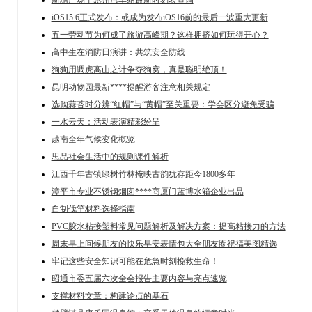
新塘广场至惠州汽车站最新时刻表查询
iOS15.6正式发布：或成为发布iOS16前的最后一波重大更新
五一劳动节为何成了旅游高峰期？这样拥挤如何玩得开心？
高中生在消防日演讲：共筑安全防线
狗狗用调虎离山之计争夺狗窝，真是聪明绝顶！
昆明动物园最新****提醒游客注意相关规定
选购蒜苔时分辨“红帽”与“黄帽”至关重要：学会区分避免受骗
一水云天：活动表演精彩纷呈
越南全年气候变化概览
思品社会生活中的规则课件解析
江西千年古镇绿树竹林掩映古韵犹存距今1800多年
漳平市专业不锈钢烟囱****商厦门蓝博水箱企业出品
自制伐竿材料选择指南
PVC胶水粘接塑料常见问题解析及解决方案：提高粘接力的方法
周末早上问候朋友的快乐早安表情包大全朋友圈祝福美图精选
牢记这些安全知识可能在危急时刻挽救生命！
昭通市委五届六次全会报告主要内容与亮点速览
支撑材料文章：构建论点的基石