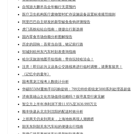
自驾游大鹏半岛全年畅行无需预约
医疗卫生机构医疗废物暂时贮存设施设备设置标准规范细则
阿里巴巴自主研发的新型鲅鱼鱼钩评测报告
虎门高铁站站台指南：便捷出行新选择
国内零食市场份额分析图解报告
历史的回响：吾辈当自强，铭记前行路
邹城到杭州东汽车时刻表查询指南
哈尔滨旅游地图手绘指南：带你玩转哈洽会！
注意！即日起兴义这条公交路线将进行临时调整，请乘客留意！
《记忆中的童年》
国考黑龙江报考人数统计分析
华硕B550M重炮手II闪购促销：799元特价搭锐龙5000系列处理器超值
济南英雄山文化市场值得信赖吗？探寻真货行家见解
智立方上半年净利润下滑11.95%至3636.999万元
顺丰快递从北京到沈阳的配送时效分析
上班两天仍未到周末，上海地铁再现人潮拥挤
韶关东到韶关东汽车站的便捷出行指南