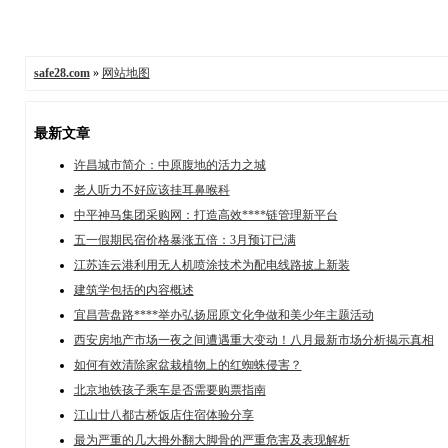
safe28.com
»
网站地图
最新文章
许昌城市简介：中原腹地的活力之城
老人听力不好应该挂耳鼻喉科
中平神马集团采购网：打造高效****链管理新平台
五一假期民宿价格暴涨五倍：3月预订已满
江苏连云港利用无人机喷涂技术为配电线路披上新装
建筑学包括的内容概述
宜昌营盘路****举办弘扬屈原文化争做和美少年主题活动
西安房地产市场一夜之间遭遇重大变动！八月最新市场分析揭示真相
如何有效清除家盆栽植物上的红蜘蛛侵害？
北京地铁孩子乘车是否需要购票指南
江山廿八都古桥饭店住宿体验分享
最为严重的几大拇外翻大脚骨的严重危害及表现解析