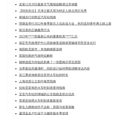
龙泉12月29日最新天气预报提醒请注意保暖
【特别关注】天津之眼天塔为特定人群点亮灯光秀
南城步行街附近汽车站指南
理塘县举行2022年春季新兵入伍欢送大会，热烈送别青年勇士踏上新
络活喜的正确服用方法
2023年****部最新公布的重要联系****汇总
保定市市政维护中心高效修复道路病害确保市民安全出行
海阳欧尼超市：本地购物新选择
英国伦敦的气候特征解析
猫咪放屁为何如此刺鼻？一张图揭示背后原因
当界面信息爆满时，间距设计如何帮助清晰传达内容
吴江乘坐地铁前往苏州火车站的时长
上海优质公立初中推荐指南
拉哈至富裕的火车时刻表查询指南
宝安汽车站到增城的公交线路及班次信息
贵港至徐闻火车时刻表最新发布
新生儿拥抱动作不达标：原因与改善策略
通渭县农户忙碌于大棚草莓冬季管理