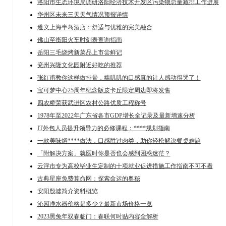
洛阳市生态环境局调研洛阳经济技术开发区污染物总量减排工作进展
华州区未来三天天气情况预报详情
遵义上海半岛酒店：舒适与优雅的完美融合
佛山至衡阳火车时刻表查询指南
岳阳三毛烧烤新菜品上市尝鲜记
兖州兴隆文化园附近好吃的推荐
张红甫教你这样做排骨，糯叽叽的口感真的让人感动得哭了！
宝可梦中心25周年纪念版皮卡丘限定周边即将发售
四农桥荣获武进区农村公路优质工程称号
1978年至2022年广东省各市GDP增长全记录及最新增速分析
IT外包人员提升领导力的必修课程：****规划指南
一款美味焖****做法，口感胜过肉类，助你轻松解决餐桌难题
「附解决方案」就医时你是否也会感到困惑迷茫？
云浮市专为高校毕业生定制的十项就业促进措施工作指南不可不看
古典星座免费算命网：探索命运的奥秘
安阳殷墟简介资料概览
沁园净水器价格是多少？最新市场价格一览
2023黑兔年双春临门：春联何时贴内容全解析