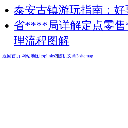
泰安古镇游玩指南：好
省****局详解定点零售*
理流程图解
返回首页
|
网站地图
|
toplinks2
|
随机文章3
|
sitemap