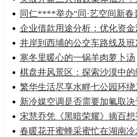
同仁****举办“同·艺空间新
企业借款用途分析：优化资金
井岸到西埔的公交车路线及班
寒冬里暖心的一锅羊肉萝卜汤
棋盘井风景区：探索沙漠中的
繁华生活尽享水畔七公园环绕
新冷媒空调是否需要加氟取决
宋慧乔凭《黑暗荣耀》摘百想
春暖花开蜜蜂采蜜忙在湖南冷