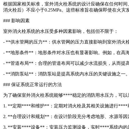
根据国家相关标准，室外消火栓系统的设计应确保在任何时间、
消火栓后）不应小于0.25MPa。这些标准旨在确保即使在火
### 影响因素
室外消火栓系统的水压受多种因素影响，包括但不限于：
- **供水管网的压力**：供水管网的压力直接影响到室外
- **地形条件**：地形条件对水压也有显著影响。例如，在
- **管道布局**：合理的管道布局可以减少水流损失，从而提
- **消防泵站**：消防泵站是提高系统内水压的关键设施之
### 保证系统正常运行的方法
为了确保室外消火栓系统能够****稳定的消防用水压力，可
1. **定期****和维护**：定期对消火栓及其相关设施进行*
2. **合理设计和规划**：在设计阶段充分考虑地形、水源
3. **安装****设备**：安装压力监测设备，实时****系