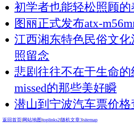
初学者也能轻松照顾的
图丽正式发布atx-m56m
江西湘东特色民俗文化
照留念
悲剧往往不在于生命的
missed的那些美好瞬
潜山到宁波汽车票价格
返回首页
|
网站地图
|
toplinks2
|
随机文章3
|
sitemap