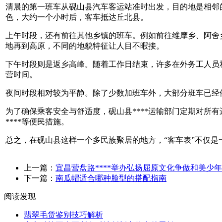
清晨的第一班车从砚山县汽车客运站准时出发，目的地是相邻
色，大约一个小时后，客车抵达丘北县。
上午时段，还有前往其他乡镇的班车。例如前往维摩乡、阿舍
地再到高原，不同的地貌特征让人目不暇接。
下午时段则是返乡高峰。随着工作日结束，许多在外务工人员
营时间。
夜间时段相对较为平静。除了少数加班车外，大部分班车已经
为了确保乘客安全与舒适度，砚山县****运输部门定期对所有
****等便民措施。
总之，在砚山县这样一个多民族聚居的地方，“客车表”不仅
上一篇：
宜昌营盘路****举办弘扬屈原文化争做和美少
下一篇：
南瓜帽适合哪种脸型的搭配指南
阅读发现
翡翠毛货鉴别技巧解析