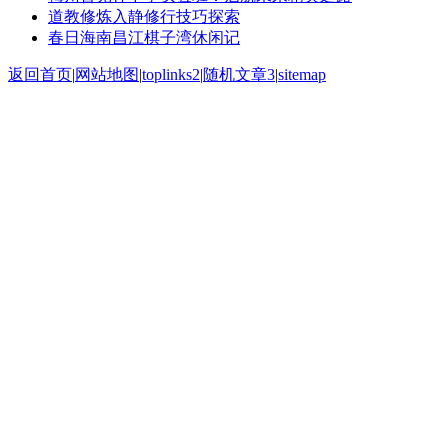
道教修炼入静修行技巧探索
春日海南昌江棋子湾休闲记
返回首页
|
网站地图
|
toplinks2
|
随机文章3
|
sitemap