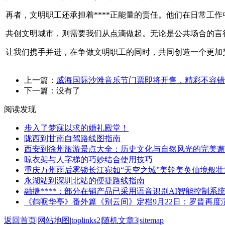
再者，文明职工还承担着****正能量的责任。他们在日常工
共创文明城市，则需要我们从点滴做起。无论是公共场合的言行
让我们携手并进，在争做文明职工的同时，共同创造一个更加
上一篇：
威海国际沙滩音乐节门票即将开售，精彩不容错
下一篇：没有了
阅读发现
步入了梦寐以求的婚礼殿堂！
陇西到甘南自驾路线图指南
西安到徐州旅游景点大全：历史文化与自然风光的完美邂
晾衣架与人字梯的巧妙结合使用技巧
重庆万州雨后雾锁长江宛如“天空之城”美轮美奂仙境般壮
永湖站到深圳北站的便捷路线指南
融捷****：部分在销产品已采用语音识别AI智能控制系
《鹤唳华亭》番外篇《别云间》定档9月22日：罗晋再度
返回首页
|
网站地图
|
toplinks2
|
随机文章3
|
sitemap