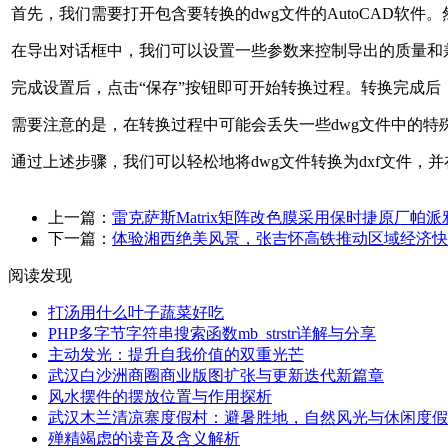
首先，我们需要打开包含要转换的dwg文件的AutoCAD软件
在导出对话框中，我们可以设置一些参数来控制导出的质量和
完成设置后，点击“保存”按钮即可开始转换过程。转换完成后，
需要注意的是，在转换过程中可能会丢失一些dwg文件中的特
通过上述步骤，我们可以轻松地将dwg文件转换为dxf文件，并
上一篇：
雷克萨斯Matrix矩阵改色膜采用保时捷原厂帕
下一篇：
体验湘西绝美风景，张吉怀高铁推动区域经济快
阅读发现
打汤用什么叶子蔬菜好吃
PHP多字节字符串搜索函数mb_strstr详解与分享
主动发光：提升自我价值的双重光芒
武汉白沙洲商圈商业版图扩张与更新迭代新篇章
风水摆件的摆放位置与作用探析
武汉木兰清凉寨度假村：避暑胜地，自然风光与休闲度假
殚精竭虑的读音及含义解析