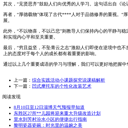
其次，“见贤思齐”鼓励人们向优秀的人学习。这句话出自《论
再者，“厚德载物”体现了古代****人对于品德修养的重视
展。
此外，“不以物喜，不以己悲”则教导人们保持内心的平静与稳
和实现内心平和至关重要。
最后，“穷且益坚，不坠青云之志”激励人们即使在逆境中也不
上的态度对于每个人的成长都有着重要的影响。
通过以上几个重要成语的学习与理解，我们可以更好地把握中
上一篇：
综合实践活动小课题探究说课稿解析
下一篇：
凹式摩托车的个性化改装艺术
阅读发现
8月10日至12日淄博天气预报早知道
东胜区27所**儿园将迎来重大升级改造计划
里水到芳村汾水小区的便捷出行指南
黎明瓷器瓷碗：时光里的温婉之美