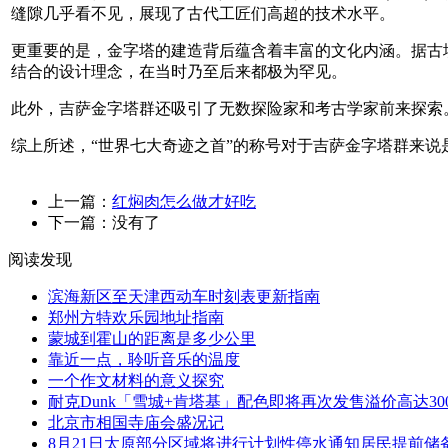
缝隙几乎看不见，展现了古代工匠们高超的技术水平。
更重要的是，金字塔的建造背后蕴含着丰富的文化内涵。据古
结合的设计理念，在当时乃至后来都极为罕见。
此外，吉萨金字塔群还吸引了无数探险家和考古学家前来探索
综上所述，“世界七大奇迹之首”的称号对于吉萨金字塔群来
上一篇：
红焖肉怎么做才好吃
下一篇：没有了
阅读发现
滨海新区至天津西动车时刻表更新指南
郑州方特欢乐园地址指南
蒙城到霍山的距离是多少公里
靠近一点，聆听音乐的温度
一个作文材料的意义探究
耐克Dunk「雪城+肯塔基」配色即将再次发售溢价高达300
北京市相国寺庙会盛况记
8月21日太原部分区域将进行计划性停水通知居民提前储