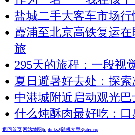
盐城二手大客车市场行
霞浦至北京高铁复运在
旅
295天的旅程：一段视
夏日避暑好去处：探索
中港城附近启动观光巴
什么炖酥肉最好吃：口
返回首页
|
网站地图
|
toplinks2
|
随机文章3
|
sitemap