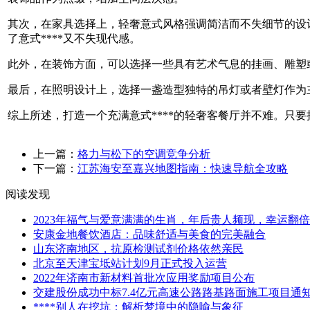
其次，在家具选择上，轻奢意式风格强调简洁而不失细节的设
了意式****又不失现代感。
此外，在装饰方面，可以选择一些具有艺术气息的挂画、雕塑
最后，在照明设计上，选择一盏造型独特的吊灯或者壁灯作为
综上所述，打造一个充满意式****的轻奢客餐厅并不难。只
上一篇：
格力与松下的空调竞争分析
下一篇：
江苏海安至嘉兴地图指南：快速导航全攻略
阅读发现
2023年福气与爱意满满的生肖，年后贵人频现，幸运翻倍
安康金地餐饮酒店：品味舒适与美食的完美融合
山东济南地区，抗原检测试剂价格依然亲民
北京至天津宝坻站计划9月正式投入运营
2022年济南市新材料首批次应用奖励项目公布
交建股份成功中标7.4亿元高速公路路基路面施工项目通
****别人在挖坑：解析梦境中的隐喻与象征