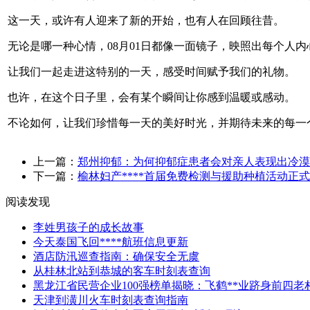
这一天，或许有人迎来了新的开始，也有人在回顾往昔。
无论是哪一种心情，08月01日都像一面镜子，映照出每个人
让我们一起走进这特别的一天，感受时间赋予我们的礼物。
也许，在这个日子里，会有某个瞬间让你感到温暖或感动。
不论如何，让我们珍惜每一天的美好时光，并期待未来的每一
上一篇：
郑州抑郁：为何抑郁症患者会对亲人表现出冷漠
下一篇：
榆林妇产****首届免费检测与援助种植活动正
阅读发现
李姓男孩子的成长故事
今天泰国飞回****航班信息更新
酒店防汛巡查指南：确保安全无虞
从桂林北站到恭城的客车时刻表查询
黑龙江省民营企业100强榜单揭晓：飞鹤**业跻身前四老
天津到潢川火车时刻表查询指南