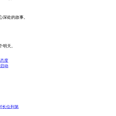
内心深处的故事。
个明天。
态度
式启动
村长位列第