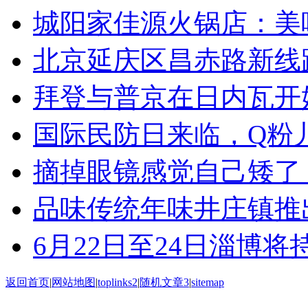
城阳家佳源火锅店：美
北京延庆区昌赤路新线
拜登与普京在日内瓦开
国际民防日来临，Q粉
摘掉眼镜感觉自己矮了
品味传统年味井庄镇推
6月22日至24日淄博将
返回首页
|
网站地图
|
toplinks2
|
随机文章3
|
sitemap