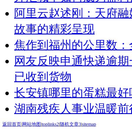
阿里云赵述刚：天府融
故事的精彩呈现
焦作到福州的公里数：
网友反映申通快递逾期
已收到货物
长安镇哪里的蛋糕最好
湖南残疾人事业温暖前
返回首页
|
网站地图
|
toplinks2
|
随机文章3
|
sitemap