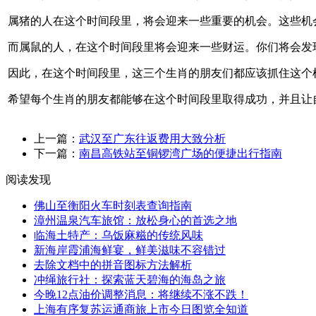
属猪的人在这个时间段里，将会迎来一些重要的机会。这些机
而属鼠的人，在这个时间段里将会迎来一些财运。你们将会发
因此，在这个时间段里，这三个生肖的朋友们都应该抓住这个
希望每个生肖的朋友都能够在这个时间段里取得成功，并且让
上一篇：
武汉至广东往返费用大致分析
下一篇：
南昌高铁站至铜锣湾广场的便捷出行指南
阅读发现
佛山至衡阳火车时刻表查询指南
漳州温泉汽车旅馆：放松身心的首选之地
临海土特产：乌饭麻糍的传统风味
新海岸霞浦海鲜宴，鲜美滋味不容错过
去除文档中的拼音图标方法解析
冲绳旅行社：探索蓝天碧海的海岛之旅
今晚12点油价调整消息：将继续不涨不跌！
上海有序复苏运通商旅上市今日图览全知道